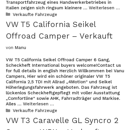
Transportfahrzeug eines Handwerkerbetriebes in
Italien zeigen sich ringsum kleinere …
Weiterlesen …
Kategorien
Verkaufte Fahrzeuge
VW T5 California Seikel
Offroad Camper – Verkauft
von
Manu
VW T5 California Seikel Offroad Camper 6 Gang,
Scheckheft International buyers welcome!Contact us
for full details in english Herzlich Willkommen bei Vanu
Campers, Hier wird ein schöner originaler VW T5
California 2,5 TDI mit Allrad „4Motion“ und Seikel
Höherlegungsfahrwerk angeboten. Das Fahrzeug ist
lückenlos Scheckheftgepflegt mit voller Ausstattung
„Comfortline“ sowie AHK, Fahrradträger und Markise.
Alles …
Weiterlesen …
Kategorien
Verkaufte Fahrzeuge
VW T3 Caravelle GL Syncro 2