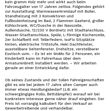
kein gramm Holz mehr und wirkt auch beim
Fahrzeugalter von 17 Jahren zeitlos. Folgendes gehört
zur Ausstattung: Warmwasserkreislauf mit Boiler,
Standheizung mit 3 Konvektoren und
Fußbodenheizung im Bad, 2 Flammen Gasherd, großer
Kühlschrank, WC/Dusche in der Nasszelle,
Außendusche, 12/230 V Bordnetz mit Stadtanschluss,
Wasser-Stadtanschluss, Spüle, L-förmige Küchenzeile,
2er Schlafbett mit Tellerfedern, IsoFix Sitzplätze
hinten, elektrische Trittstufe, Heki Dachfenster,
ausstellbare Seitenfenster, Drehsitze, verstellbarer
Esstisch uvm. – Es ist ein WoMo für 2 Personen, ein
Kinderbett kann im Fahrerhaus über dem
Armaturenbrett installiert werden. – Wir arbeiten
gerade an einer Entwicklung dafür.
Ob seines Zustands und der tollen Fahreigenschaften
gibt es wie bei jedem 17 Jahre alten Camper auch
immer etwas Handlungsbedarf (z.B. ein
schwergängiges Rollo, Bettdämpfer) worauf wir bei
konkretem Interesse gerne näher drauf eingehen. Der
Preis ist vorrangig kalkuliert für den Verkauf an
Gewerbetreibende und verhandelbar.