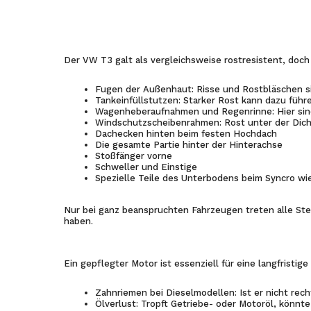
Der VW T3 galt als vergleichsweise rostresistent, doc
Fugen der Außenhaut: Risse und Rostbläschen 
Tankeinfüllstutzen: Starker Rost kann dazu füh
Wagenheberaufnahmen und Regenrinne: Hier sind
Windschutzscheibenrahmen: Rost unter der Dich
Dachecken hinten beim festen Hochdach
Die gesamte Partie hinter der Hinterachse
Stoßfänger vorne
Schweller und Einstige
Spezielle Teile des Unterbodens beim Syncro wi
Nur bei ganz beanspruchten Fahrzeugen treten alle Stel
haben.
Ein gepflegter Motor ist essenziell für eine langfristige
Zahnriemen bei Dieselmodellen: Ist er nicht rec
Ölverlust: Tropft Getriebe- oder Motoröl, könnt