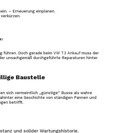
sein. – Erneuerung einplanen.
 verkürzen.
e:
ung führen. Doch gerade beim
VW T3 Ankauf
muss der
oder unsachgemäß durchgeführte Reparaturen hinter
llige Baustelle
pen sich vermeintlich „günstige“ Busse als wahre
dahinter eine Geschichte von ständigen Pannen und
en betrifft.
stanz und solider Wartungshistorie.