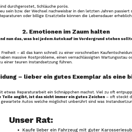
 sind durchgerostet, Schläuche porös.
eu sein bzw. der Wechsel nachweisbar in den letzten Jahren passiert 
eparaturen oder billige Ersatzteile können die Lebensdauer erheblich
2. Emotionen im Zaum halten
nd nun das, was bei jedem Autokauf im Vordergrund stehen sollt
 Freiheit – all das kann schnell zu einer vorschnellen Kaufentscheid
ge haben massive Rostprobleme, einen vernachlässigten Wartungsstau 
 zu einer teuren Instandsetzung führen.
idung – lieber ein gutes Exemplar als eine bi
mit etwas Reparaturarbeit ein Schnäppchen machst. Viel zu oft entpup
Teile angibt, ist das nicht immer ein gutes Zeichen
– oft steckt 
 gewartete Autos welche möglichst unberührt sind was Instandsetzung
Unser Rat:
Kaufe lieber ein Fahrzeug mit guter Karosseriesub