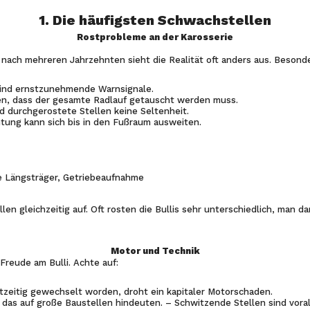
1. Die häufigsten Schwachstellen
Rostprobleme an der Karosserie
h nach mehreren Jahrzehnten sieht die Realität oft anders aus. Beson
sind ernstzunehmende Warnsignale.
ren, dass der gesamte Radlauf getauscht werden muss.
 durchgerostete Stellen keine Seltenheit.
tung kann sich bis in den Fußraum ausweiten.
e Längsträger, Getriebeaufnahme
len gleichzeitig auf. Oft rosten die Bullis sehr unterschiedlich, man
Motor und Technik
 Freude am Bulli. Achte auf:
htzeitig gewechselt worden, droht ein kapitaler Motorschaden.
e das auf große Baustellen hindeuten. – Schwitzende Stellen sind vora