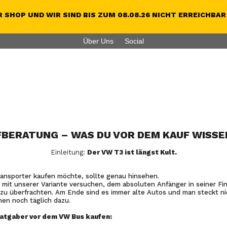
 SHOP UND WIR SIND BIS ZUM 08.08.26 NICHT ERREICHBAR
Über Uns
Social
FBERATUNG – WAS DU VOR DEM KAUF WISSE
Einleitung:
Der VW T3 ist längst Kult.
ransporter kaufen möchte, sollte genau hinsehen.
mit unserer Variante versuchen, dem absoluten Anfänger in seiner F
 zu überfrachten. Am Ende sind es immer alte Autos und man steckt nic
nen noch täglich dazu.
Ratgaber vor dem VW Bus kaufen: