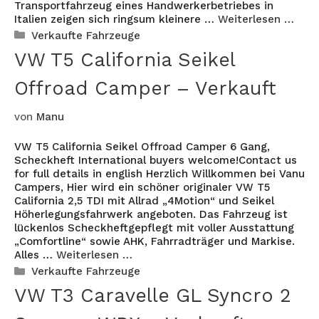
Transportfahrzeug eines Handwerkerbetriebes in
Italien zeigen sich ringsum kleinere …
Weiterlesen …
Kategorien
Verkaufte Fahrzeuge
VW T5 California Seikel
Offroad Camper – Verkauft
von
Manu
VW T5 California Seikel Offroad Camper 6 Gang,
Scheckheft International buyers welcome!Contact us
for full details in english Herzlich Willkommen bei Vanu
Campers, Hier wird ein schöner originaler VW T5
California 2,5 TDI mit Allrad „4Motion“ und Seikel
Höherlegungsfahrwerk angeboten. Das Fahrzeug ist
lückenlos Scheckheftgepflegt mit voller Ausstattung
„Comfortline“ sowie AHK, Fahrradträger und Markise.
Alles …
Weiterlesen …
Kategorien
Verkaufte Fahrzeuge
VW T3 Caravelle GL Syncro 2