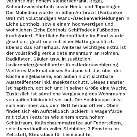
Variante mit hohem Kleiderschrank, Regal,
Schmutzwäschefach sowie Heck- und Topablagen.
Der Möbelbau wurde im edlen Anthrazit (Farbdekor
UNI) mit vollständigen Wand-/Deckenverkleidungen in
Eiche Echtholz, sowie einem hochwertigen und
wohnlichen Eiche Echtholz Schiffsdeck Fußboden
konfiguriert. Sämtliche Bodenfläche im Fond wurde
geschont, geölt und mit einer Matte geschützt.
Ebenso das Fahrerhaus. Weiteres wichtiges Extra ist
der vollständig verkleidete Innenraum an Holmen,
Radkästen, Säulen usw. in zusätzlich
isolierender/geschäumter Kunstlederkaschierung.
Weiteres Merkmal dieses Ausbaus ist das über der
Küche eingelassene, von außen nicht sichtbare
Ausstellfenster inkl. Insektenschutz. Dieses Fenster
ist haptisch, optisch und in seiner Größe eine Wucht.
Zusätzlich ist sämtliche Verglasung des Wohnraums
von außen blickdicht vertönt. Die Heckklappe lässt
sich von innen aus dem Bett heraus öffnen.
Oben
findet sich ein Aufstelldach lackiert in Wagenfarbe
mit tollen Features wie einem extra hohem
Schlafraum, Kaltschaummatratze auf Federtellern,
selbstverständlich voller Stehhöhe, 3 Fenstern im
Zeltstoff, Steckdose für Leseleuchte,