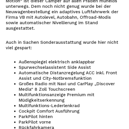
Motion“ ist dieser Camper auf allen Pfaden mühelos
unterwegs. Dem noch nicht genug wurde bei der
Neuwagenbestellung ein adaptives Luftfahrwerk der
Firma VB mit Autolevel, Autobahn, Offroad-Modis
sowie automatischer Nivellierung im Stand
ausgestattet.
Auch in Sachen Sonderausstattung wurde hier nicht
viel gespart:
Außenspiegel elektrisch anklappbar
Spurwechselassistent Side Assist
Automatische Distanzregelung ACC inkl. Front
Assist und City-Notbremsfunktion
Großes Radio mit Navi und CarPlay „Discover
Media“ 8 Zoll Touchscreen
Multifunktionsanzeige Premium mit
Müdigkeitserkennung
Multifunktions-Lederlenkrad
Cockpit Comfort Ausführung
ParkPilot hinten
ParkPilot vorne
Rückfahrkamera