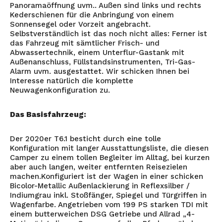
Panoramaöffnung uvm.. Außen sind links und rechts
Kederschienen für die Anbringung von einem
Sonnensegel oder Vorzeit angebracht.
Selbstverständlich ist das noch nicht alles: Ferner ist
das Fahrzeug mit sämtlicher Frisch- und
Abwassertechnik, einem Unterflur-Gastank mit
Außenanschluss, Füllstandsinstrumenten, Tri-Gas-
Alarm uvm. ausgestattet. Wir schicken Ihnen bei
Interesse natürlich die komplette
Neuwagenkonfiguration zu.
Das Basisfahrzeug:
Der 2020er T6.1 besticht durch eine tolle
Konfiguration mit langer Ausstattungsliste, die diesen
Camper zu einem tollen Begleiter im Alltag, bei kurzen
aber auch langen, weiter entfernten Reisezielen
machen.Konfiguriert ist der Wagen in einer schicken
Bicolor-Metallic Außenlackierung in Reflexsilber /
Indiumgrau
inkl. Stoßfänger, Spiegel und Türgriffen in
Wagenfarbe. Angetrieben vom 199 PS starken TDI mit
einem butterweichen DSG Getriebe und Allrad „4-