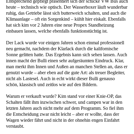
Entsprechend gepflegt präsentiert sich der schicke VW Bus auch
heute – technisch wie optisch. Der Wasserboxer läuft wunderbar
ruhig, das Getriebe lässt sich butterweich schalten, und auch die
Klimaanlage – oft ein Sorgenkind – kühlt hier eiskalt. Ebenfalls
hat sich kim vor 2 Jahren eine neue Propex Standheizung
einbauen lassen, welche ebenfalls funktionstüchtig ist.
Der Lack wurde vor einigen Jahren schon einmal professionell
neu gemacht, nachdem der Klarlack durch die kalifornische
Sonne gelitten hatte. Das Ergebnis kann sich sehen lassen. Auch
innen macht der Bulli einen sehr aufgeräumten Eindruck. Klar,
man merkt ihm Innen und Außen an manchen Stellen an, dass er
genutzt wurde – aber eben auf die gute Art: als treuer Begleiter,
nicht als Lastesel. Auch in echt wirkt dieser Bulli genauso
schön, klassisch und zeitlos wie auf den Bildern.
Warum er verkauft wurde? Kim stand vor einer Knie-OP, das
Schalten fällt ihm inzwischen schwer, und campen war in den
letzten Jahren auch nicht mehr auf dem Programm. So fiel ihm
die Entscheidung zwar nicht leicht – aber er wollte, dass der
Wagen wieder fährt und nicht in der ohnehin engen Einfahrt
verstaubt.