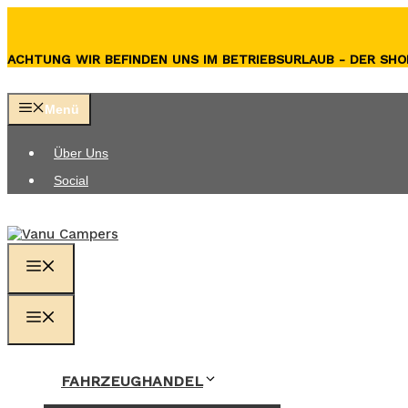
Zum
Inhalt
springen
ACHTUNG WIR BEFINDEN UNS IM BETRIEBSURLAUB - DER SHOP
Menü
Über Uns
Social
MENÜ
MENÜ
FAHRZEUGHANDEL