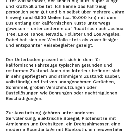
Liter Wasserboxer, der sehr ruhig läuft, super klingt
und kraftvoll arbeitet. Ich kenne das Fahrzeug
persönlich sehr gut und bin selbst über mehrere Jahre
hinweg rund 6.500 Meilen (ca. 10.000 km) mit dem
Bus entlang der kalifornischen Küste unterwegs
gewesen – unter anderem auf Roadtrips nach Joshua
Tree, Lake Tahoe, Nevada, Hollister und Los Angeles.
Dabei hat sich der Westfalia stets als zuverlässiger
und entspannter Reisebegleiter gezeigt.
Der Unterboden präsentiert sich in dem für
kalifornische Fahrzeuge typischen gesunden und
rostarmen Zustand. Auch das Interieur befindet sich
in sehr gepflegtem und stimmigem Zustand: sauber,
vollständig und frei von unangenehmen Gerüchen,
Schimmel, groben Verschmutzungen oder
Bastellösungen wie Bohrungen oder nachträglichen
Beschädigungen.
Zur Ausstattung gehören unter anderem
Servolenkung, elektrische Spiegel, Pilotensitze mit
Armlehnen und Drehsitzen, ein Drehzahlmesser, eine
moderne Soundanlage mit Bluetooth, ein neuwertiger