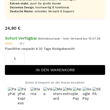
Extrem stabil,
auch für große Hunde
Dezentes Design,
hochwertig & funktional
Deutsche Marke,
schneller Versand & Support
24,90
€
Sofort Verfügbar
Betriebsurlaub - kein Versand bis 10.07.26
(6 )
5.00
von 5
Plastikfrei verpackt & 30 Tage Rückgaberecht
2-
in-
1
Hundeleine
IN DEN WARENKORB
zum
anschnallen
Menge
Sicher & bequem an der Kasse bezahlen: