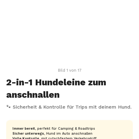
Bild 1 von 17
2-in-1 Hundeleine zum
anschnallen
🐾 Sicherheit & Kontrolle für Trips mit deinem Hund.
Immer bereit,
perfekt für Camping & Roadtrips
Produktvorteile
Sicher unterwegs,
Hund im Auto anschnallen
Volle Kontrolle,
mit rutschfestem Verkehrsgriff